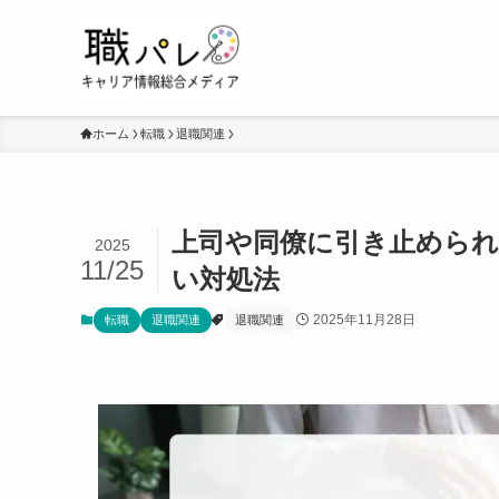
ホーム
転職
退職関連
上司や同僚に引き止めら
2025
11/25
い対処法
2025年11月28日
転職
退職関連
退職関連