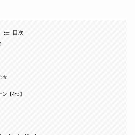
目次
？
らせ
ーン【4つ】