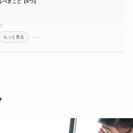
るべきこと【6つ】
る
もっと見る
？