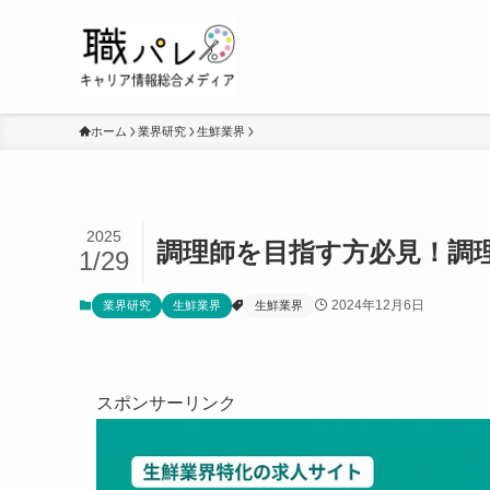
ホーム
業界研究
生鮮業界
2025
調理師を目指す方必見！調
1/29
2024年12月6日
業界研究
生鮮業界
生鮮業界
スポンサーリンク