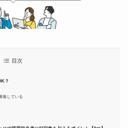
目次
OK？
募集している