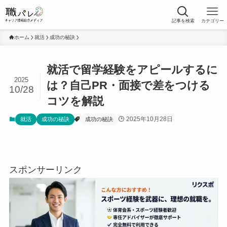
記事を検索
カテゴリー
ホーム
就活
成功の秘訣
就活で留学経験をアピールするに
2025
は？自己PR・面接で差をつける
10/28
コツを解説
2025年10月28日
就活
成功の秘訣
成功の秘訣
スポンサーリンク