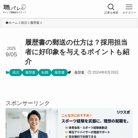
記事を検索
カテゴリー
ホーム
就活
履歴書
履歴書の郵送の仕方は？採用担当
2025
者に好印象を与えるポイントも紹
9/05
介
2024年8月20日
就活
履歴書
転職
履歴書
履歴書
スポンサーリンク