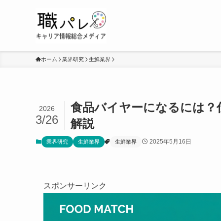
ホーム
業界研究
生鮮業界
食品バイヤーになるには？
2026
3/26
解説
2025年5月16日
業界研究
生鮮業界
生鮮業界
スポンサーリンク