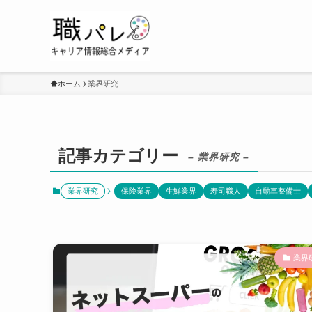
ホーム
業界研究
記事カテゴリー
– 業界研究 –
業界研究
保険業界
生鮮業界
寿司職人
自動車整備士
業界