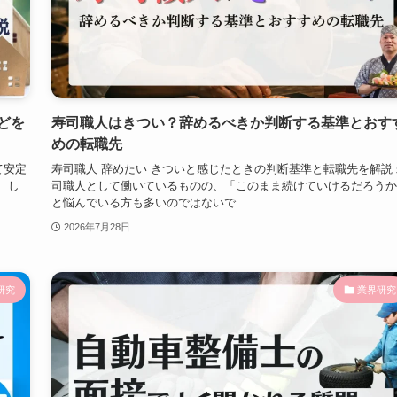
どを
寿司職人はきつい？辞めるべきか判断する基準とおす
めの転職先
て安定
寿司職人 辞めたい きついと感じたときの判断基準と転職先を解説 
 し
司職人として働いているものの、「このまま続けていけるだろうか
と悩んでいる方も多いのではないで...
2026年7月28日
研究
業界研究