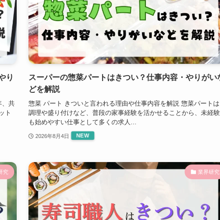
やり
スーパーの惣菜パートはきつい？仕事内容・やりがい
どを解説
年、共
惣菜 パート きついと言われる理由や仕事内容を解説 惣菜パートは
ット
調理や盛り付けなど、普段の家事経験を活かせることから、未経験
も始めやすい仕事として多くの求人...
2026年8月4日
研究
業界研究