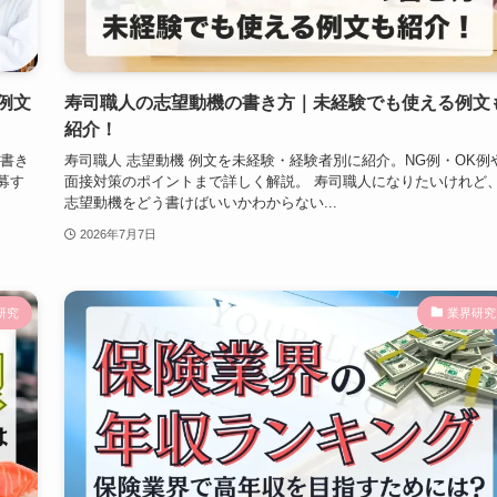
例文
寿司職人の志望動機の書き方｜未経験でも使える例文
紹介！
の書き
寿司職人 志望動機 例文を未経験・経験者別に紹介。NG例・OK例
募す
面接対策のポイントまで詳しく解説。 寿司職人になりたいけれど
志望動機をどう書けばいいかわからない...
2026年7月7日
研究
業界研究