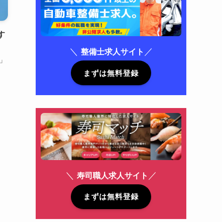
す
＼
／
整備士求人サイト
」
、
まずは無料登録
＼
／
寿司職人求人サイト
まずは無料登録