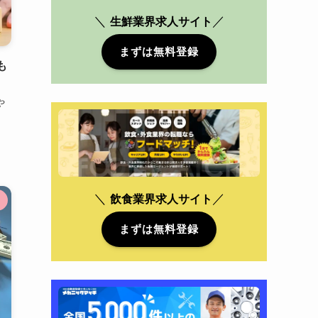
＼
／
生鮮業界求人サイト
まずは無料登録
も
や
、
＼
／
飲食業界
求人サイト
まずは無料登録